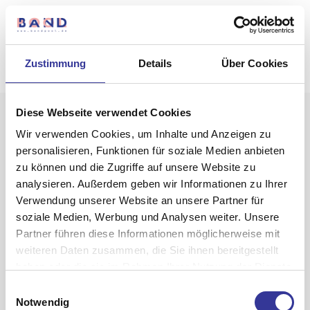
Zustimmung
Details
Über Cookies
Diese Webseite verwendet Cookies
Wir verwenden Cookies, um Inhalte und Anzeigen zu
personalisieren, Funktionen für soziale Medien anbieten
zu können und die Zugriffe auf unsere Website zu
analysieren. Außerdem geben wir Informationen zu Ihrer
Verwendung unserer Website an unsere Partner für
Bionic Ghost
soziale Medien, Werbung und Analysen weiter. Unsere
Partner führen diese Informationen möglicherweise mit
Kids
weiteren Daten zusammen, die Sie ihnen bereitgestellt
haben oder die sie im Rahmen Ihrer Nutzung der Dienste
gesammelt haben.
Einwilligungsauswahl
Datenschutzerklärung
-
Impressum
Notwendig