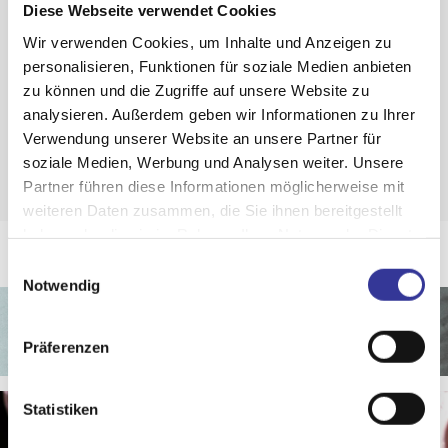
Generation
Diese Webseite verwendet Cookies
Wir verwenden Cookies, um Inhalte und Anzeigen zu
Die 27. Bandpool Generation
personalisieren, Funktionen für soziale Medien anbieten
zu können und die Zugriffe auf unsere Website zu
bestehend aus David Ost, emi x,
analysieren. Außerdem geben wir Informationen zu Ihrer
Florin, Flora, FREUDE, Maja
Verwendung unserer Website an unsere Partner für
Kemper und Paul Freitag.
soziale Medien, Werbung und Analysen weiter. Unsere
Partner führen diese Informationen möglicherweise mit
weiteren Daten zusammen, die Sie ihnen bereitgestellt
haben oder die sie im Rahmen Ihrer Nutzung der Dienste
gesammelt haben.
Einwilligungsauswahl
Datenschutzerklärung
-
Impressum
Notwendig
David Ost
Präferenzen
Statistiken
emi x