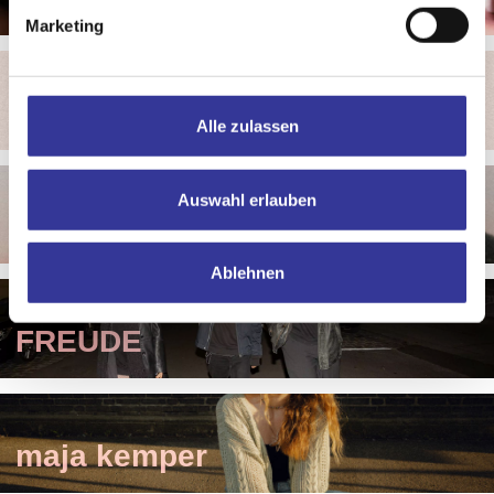
Marketing
Florin
Alle zulassen
Auswahl erlauben
Flora
Ablehnen
FREUDE
maja kemper