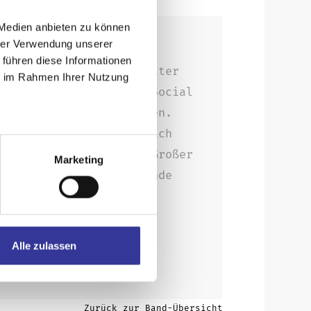
 Medien anbieten zu können
hrer Verwendung unserer
 welche sich aus den
 führen diese Informationen
 dem Sänger und Songwriter
ie im Rahmen Ihrer Nutzung
n Sie sich 2016 durch Social
n ihrer Schulzeit kennen.
n ClockClock fast täglich
n Songs am Fließband. Großer
Marketing
gleichzeitig gute Freunde
Musik viel zusammen
Alle zulassen
YouTube
Zurück zur Band-Übersicht