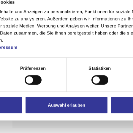
Cookies
nhalte und Anzeigen zu personalisieren, Funktionen für soziale
Website zu analysieren. Außerdem geben wir Informationen zu I
ClockClock ist eine dreiköpfige Band,
r soziale Medien, Werbung und Analysen weiter. Unsere Partner
Produzenten Fabian F. und Mark V. und
 Daten zusammen, die Sie ihnen bereitgestellt haben oder die s
Bojan K. zusammensetzt. Gefunden habe
n.
pressum
Media Kanäle, wobei Sie sich schon vo
Seit der Gründung sitzen die Jungs vo
zusammen und schreiben und produziere
Präferenzen
Statistiken
Vorteil ist außerdem, dass die Jungs 
geworden sind und auch außerhalb der 
unternehmen
Auswahl erlauben
Facebook
Soundcloud