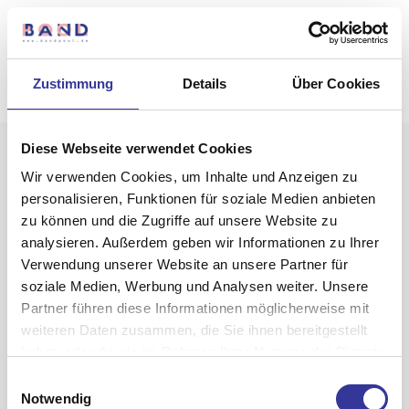
Zustimmung
Details
Über Cookies
Diese Webseite verwendet Cookies
Wir verwenden Cookies, um Inhalte und Anzeigen zu
personalisieren, Funktionen für soziale Medien anbieten
zu können und die Zugriffe auf unsere Website zu
analysieren. Außerdem geben wir Informationen zu Ihrer
Verwendung unserer Website an unsere Partner für
Final Kings
soziale Medien, Werbung und Analysen weiter. Unsere
Partner führen diese Informationen möglicherweise mit
weiteren Daten zusammen, die Sie ihnen bereitgestellt
haben oder die sie im Rahmen Ihrer Nutzung der Dienste
gesammelt haben.
Einwilligungsauswahl
Datenschutzerklärung
-
Impressum
Notwendig