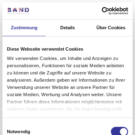
Zustimmung
Details
Über Cookies
Diese Webseite verwendet Cookies
Wir verwenden Cookies, um Inhalte und Anzeigen zu
personalisieren, Funktionen für soziale Medien anbieten
zu können und die Zugriffe auf unsere Website zu
analysieren. Außerdem geben wir Informationen zu Ihrer
Verwendung unserer Website an unsere Partner für
Jetset
soziale Medien, Werbung und Analysen weiter. Unsere
Partner führen diese Informationen möglicherweise mit
weiteren Daten zusammen, die Sie ihnen bereitgestellt
haben oder die sie im Rahmen Ihrer Nutzung der Dienste
gesammelt haben.
Einwilligungsauswahl
Datenschutzerklärung
-
Impressum
Notwendig