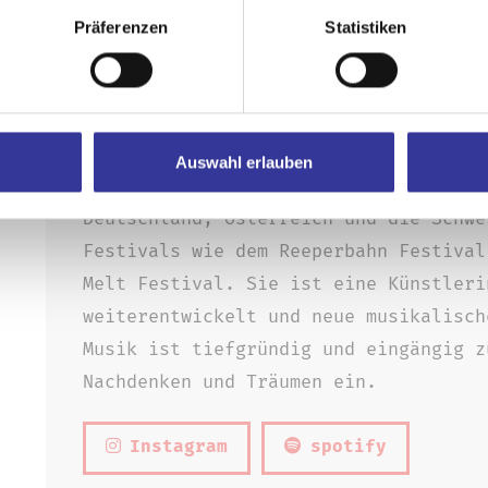
Präferenzen
Statistiken
der Masse heraussticht und Wiedererke
Songs reflektiert sie Themen wie Selb
Suche nach dem eigenen Platz in der W
Durch energiegeladene Live-Auftritte 
Auswahl erlauben
stetig wachsende Fangemeinde erspielt
Deutschland, Österreich und die Schwe
Festivals wie dem Reeperbahn Festival
Melt Festival. Sie ist eine Künstleri
weiterentwickelt und neue musikalisch
Musik ist tiefgründig und eingängig z
Nachdenken und Träumen ein.
Instagram
spotify