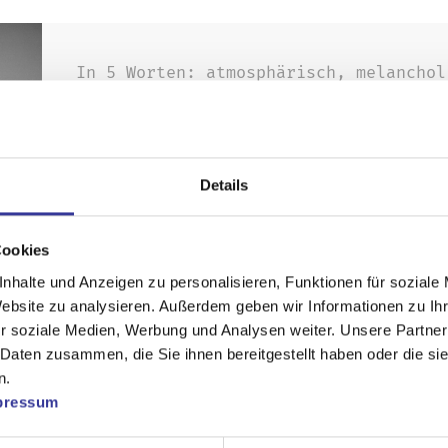
In 5 Worten: atmosphärisch, melanchol
malerisch, expressiv
Karo Lynn, Musikerin aus Leipzig, ber
melancholischen Indie-Pop und poetisc
Details
Zuhörer. Ihre Musik ist geprägt von g
atmosphärischen Gitarrensounds und ih
Cookies
Federleichte Akustikgitarren und besc
nhalte und Anzeigen zu personalisieren, Funktionen für soziale
eine Kulisse für ihre ausdrucksstarke
Website zu analysieren. Außerdem geben wir Informationen zu I
r soziale Medien, Werbung und Analysen weiter. Unsere Partner
Klangwelten von Daughter, Ben Howard 
 Daten zusammen, die Sie ihnen bereitgestellt haben oder die s
die Leipziger Songwriterin mühelos au
n.
von Balladen in Zeitlupe bis zu mitre
pressum
Karo Lynn beeindruckt mit ihrer einzi