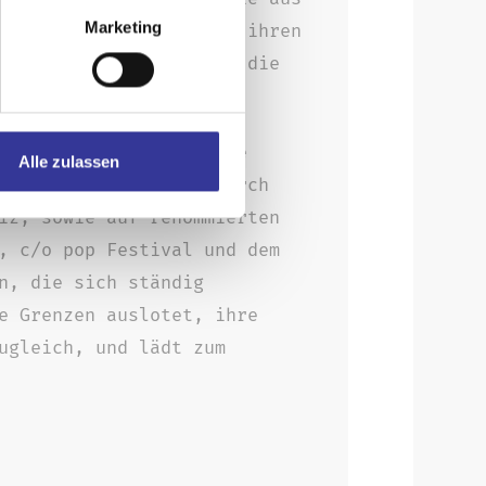
Marketing
nnungswert besitzt. In ihren
stfindung, Verlust und die
elt.
hat sich Karo Lynn eine
Alle zulassen
 und tourte bereits durch
iz, sowie auf renommierten
, c/o pop Festival und dem
n, die sich ständig
e Grenzen auslotet, ihre
ugleich, und lädt zum