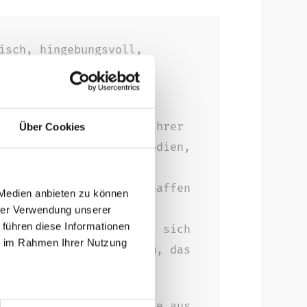
isch, hingebungsvoll,
ührt mit ihrem
hen Texten die Herzen ihrer
Über Cookies
efühlvollen Klaviermelodien,
rer kraftvollen Stimme.
hwingte Indie-Beats schaffen
 Medien anbieten zu können
 Präsenz. Zwischen den
hrer Verwendung unserer
 führen diese Informationen
und The National bewegt sich
ie im Rahmen Ihrer Nutzung
f ihrem aktuellen Album, das
ißenden Popsong reicht.
gartigen Stimmfarbe, die aus