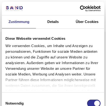
Zustimmung
Details
Über Cookies
Diese Webseite verwendet Cookies
Wir verwenden Cookies, um Inhalte und Anzeigen zu
personalisieren, Funktionen für soziale Medien anbieten
zu können und die Zugriffe auf unsere Website zu
analysieren. Außerdem geben wir Informationen zu Ihrer
Verwendung unserer Website an unsere Partner für
Klangheimlich
soziale Medien, Werbung und Analysen weiter. Unsere
Partner führen diese Informationen möglicherweise mit
weiteren Daten zusammen, die Sie ihnen bereitgestellt
haben oder die sie im Rahmen Ihrer Nutzung der Dienste
gesammelt haben.
Einwilligungsauswahl
Datenschutzerklärung
-
Impressum
Notwendig