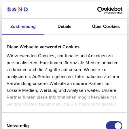
Zustimmung
Details
Über Cookies
Diese Webseite verwendet Cookies
Wir verwenden Cookies, um Inhalte und Anzeigen zu
personalisieren, Funktionen für soziale Medien anbieten
zu können und die Zugriffe auf unsere Website zu
analysieren. Außerdem geben wir Informationen zu Ihrer
Verwendung unserer Website an unsere Partner für
Loifior
soziale Medien, Werbung und Analysen weiter. Unsere
Partner führen diese Informationen möglicherweise mit
weiteren Daten zusammen, die Sie ihnen bereitgestellt
haben oder die sie im Rahmen Ihrer Nutzung der Dienste
gesammelt haben.
Einwilligungsauswahl
Datenschutzerklärung
-
Impressum
Notwendig