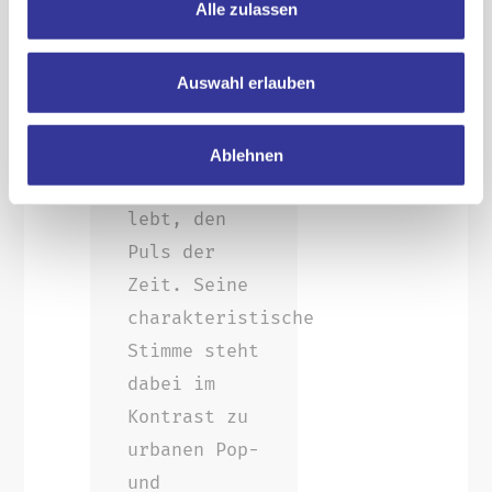
Alle zulassen
internationalem
Pop trifft
Auswahl erlauben
der 25-
Jährige, der
im Moment in
Ablehnen
Leipzig
lebt, den
Puls der
Zeit. Seine
charakteristische
Stimme steht
dabei im
Kontrast zu
urbanen Pop-
und