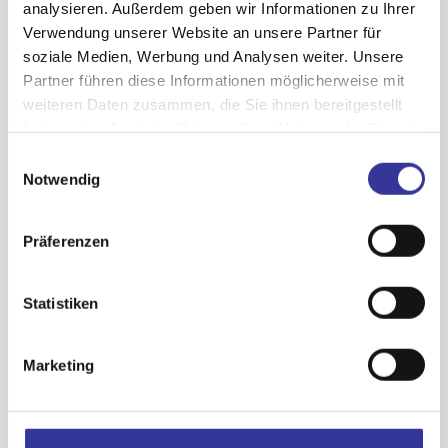
analysieren. Außerdem geben wir Informationen zu Ihrer
seine eigene
Verwendung unserer Website an unsere Partner für
musikalische
soziale Medien, Werbung und Analysen weiter. Unsere
Sozialisation
Partner führen diese Informationen möglicherweise mit
weiteren Daten zusammen, die Sie ihnen bereitgestellt
mit
haben oder die sie im Rahmen Ihrer Nutzung der Dienste
Gedanken,
gesammelt haben.
Einwilligungsauswahl
Beobachtungen
Datenschutzerklärung
-
Impressum
Notwendig
und
Stimmungen,
Präferenzen
die ihn
bewegen. Mit
Statistiken
einer
Mischung aus
Marketing
Singer-
Songwriter
und