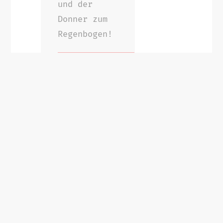
und der
Donner zum
Regenbogen!
instagram
spotify
Zurück zur Band-Übersicht
Impressum
Datenschutzerklärung