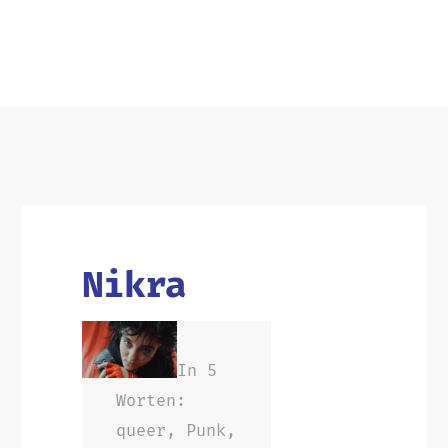
Nikra
In 5
Worten:
queer, Punk,