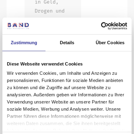
in Geld,
Drogen und
Selfies. Der
kleiner
werdende
Zustimmung
Details
Über Cookies
Mittelstand
ist
Diese Webseite verwendet Cookies
resigniert
und
Wir verwenden Cookies, um Inhalte und Anzeigen zu
personalisieren, Funktionen für soziale Medien anbieten
unpolitisch,
zu können und die Zugriffe auf unsere Website zu
die Punks
analysieren. Außerdem geben wir Informationen zu Ihrer
sind alt
Verwendung unserer Website an unsere Partner für
geworden und
soziale Medien, Werbung und Analysen weiter. Unsere
Partner führen diese Informationen möglicherweise mit
haben ihre
weiteren Daten zusammen, die Sie ihnen bereitgestellt
Wut
haben oder die sie im Rahmen Ihrer Nutzung der Dienste