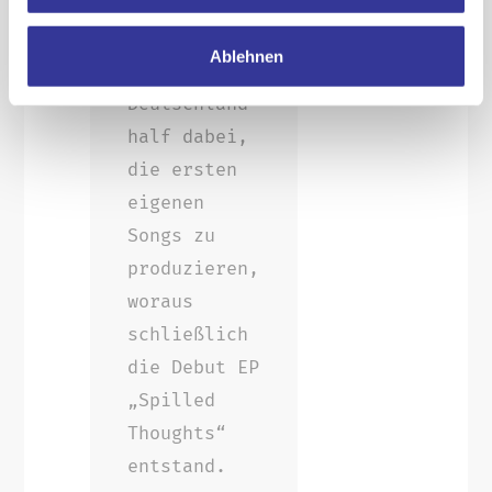
als
Toningenieur*in
Ablehnen
in
Deutschland
half dabei,
die ersten
eigenen
Songs zu
produzieren,
woraus
schließlich
die Debut EP
„Spilled
Thoughts“
entstand.