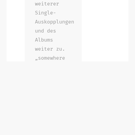
weiterer
Single-
Auskopplungen
und des
Albums
weiter zu.
„somewhere
in between“
wurde
mehrfach als
Album der
Woche von
unterschiedlichen
Radiosendern
gekürt und