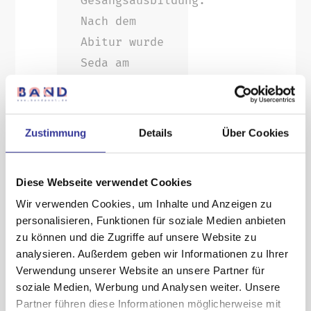
Gesangsausbildung.
Nach dem
Abitur wurde
Seda am
renommierten
Berklee
College of
Zustimmung
Details
Über Cookies
Music in den
USA
Diese Webseite verwendet Cookies
aufgenommen
Wir verwenden Cookies, um Inhalte und Anzeigen zu
– aufgrund
personalisieren, Funktionen für soziale Medien anbieten
der
zu können und die Zugriffe auf unsere Website zu
horrenden
analysieren. Außerdem geben wir Informationen zu Ihrer
Studiengebühren
Verwendung unserer Website an unsere Partner für
soziale Medien, Werbung und Analysen weiter. Unsere
beschränkte
Partner führen diese Informationen möglicherweise mit