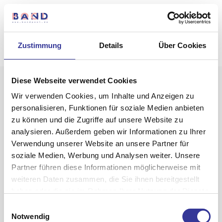
Zustimmung
Details
Über Cookies
Diese Webseite verwendet Cookies
Wir verwenden Cookies, um Inhalte und Anzeigen zu
personalisieren, Funktionen für soziale Medien anbieten
zu können und die Zugriffe auf unsere Website zu
analysieren. Außerdem geben wir Informationen zu Ihrer
Verwendung unserer Website an unsere Partner für
The
soziale Medien, Werbung und Analysen weiter. Unsere
Partner führen diese Informationen möglicherweise mit
Astronaut’s
weiteren Daten zusammen, die Sie ihnen bereitgestellt
Eye
haben oder die sie im Rahmen Ihrer Nutzung der Dienste
gesammelt haben.
Einwilligungsauswahl
Datenschutzerklärung
-
Impressum
Notwendig