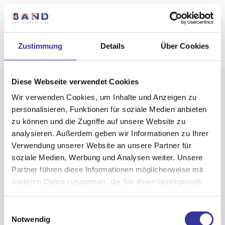
Zustimmung
Details
Über Cookies
Diese Webseite verwendet Cookies
Wir verwenden Cookies, um Inhalte und Anzeigen zu
personalisieren, Funktionen für soziale Medien anbieten
zu können und die Zugriffe auf unsere Website zu
analysieren. Außerdem geben wir Informationen zu Ihrer
Verwendung unserer Website an unsere Partner für
VP-1
soziale Medien, Werbung und Analysen weiter. Unsere
Partner führen diese Informationen möglicherweise mit
weiteren Daten zusammen, die Sie ihnen bereitgestellt
haben oder die sie im Rahmen Ihrer Nutzung der Dienste
gesammelt haben.
Einwilligungsauswahl
Datenschutzerklärung
-
Impressum
Notwendig