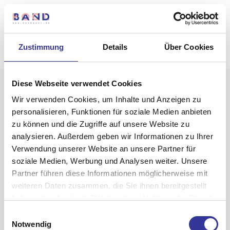
Zustimmung
Details
Über Cookies
Diese Webseite verwendet Cookies
Wir verwenden Cookies, um Inhalte und Anzeigen zu
personalisieren, Funktionen für soziale Medien anbieten
zu können und die Zugriffe auf unsere Website zu
analysieren. Außerdem geben wir Informationen zu Ihrer
Verwendung unserer Website an unsere Partner für
W4C
soziale Medien, Werbung und Analysen weiter. Unsere
Partner führen diese Informationen möglicherweise mit
weiteren Daten zusammen, die Sie ihnen bereitgestellt
haben oder die sie im Rahmen Ihrer Nutzung der Dienste
gesammelt haben.
Einwilligungsauswahl
Datenschutzerklärung
-
Impressum
Notwendig