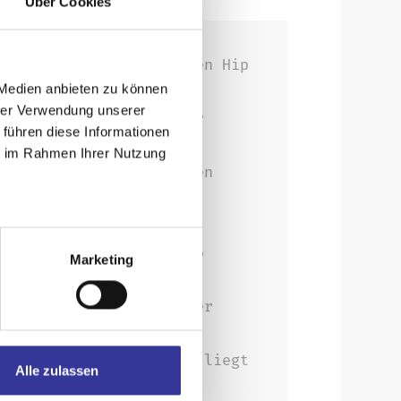
Über Cookies
Musik, die sich zwischen Hip
 Medien anbieten zu können
hrer Verwendung unserer
dnen – und so lotet der
 führen diese Informationen
ie im Rahmen Ihrer Nutzung
harten Sound der Straßen
t veröffentlicht und so
Marketing
n zu philosophieren oder
en all den Gegensätzen liegt
Alle zulassen