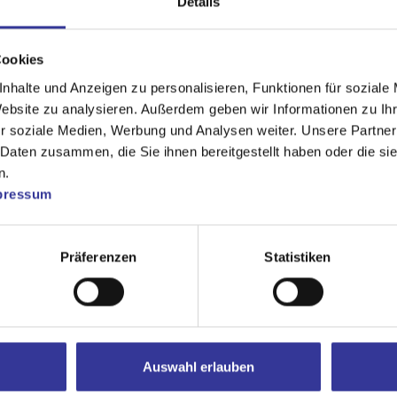
Details
Cookies
Ein türkischer Name, deutsche Texte, 
nhalte und Anzeigen zu personalisieren, Funktionen für soziale
Hop, der Hamburger Schule und
Website zu analysieren. Außerdem geben wir Informationen zu I
Jazz bewegt: Yunus ist schwer einzuor
r soziale Medien, Werbung und Analysen weiter. Unsere Partner
Rapper und Bratschist Genre-
 Daten zusammen, die Sie ihnen bereitgestellt haben oder die s
Grenzen neu aus und bringt dabei den 
n.
pressum
Hannovers auf die großen Bühnen
der kleinen Städte.
Die „Malibu-Cola-EP“ wurde gerade ers
Präferenzen
Statistiken
spricht nichts mehr dagegen, den
Kunstbegriff zu klären, über das Lebe
einfach liebevoll Mütter zum Candle-
Light-Dinner auszuführen. Denn zwisch
Auswahl erlauben
die Wahrheit.