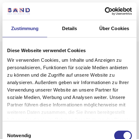
Zustimmung
Details
Über Cookies
Diese Webseite verwendet Cookies
Wir verwenden Cookies, um Inhalte und Anzeigen zu
personalisieren, Funktionen für soziale Medien anbieten
zu können und die Zugriffe auf unsere Website zu
analysieren. Außerdem geben wir Informationen zu Ihrer
Verwendung unserer Website an unsere Partner für
soziale Medien, Werbung und Analysen weiter. Unsere
Partner führen diese Informationen möglicherweise mit
weiteren Daten zusammen, die Sie ihnen bereitgestellt
haben oder die sie im Rahmen Ihrer Nutzung der Dienste
Sommerpause
gesammelt haben.
Einwilligungsauswahl
Datenschutzerklärung
-
Impressum
Notwendig
cempakaslot slot gacor terbaru