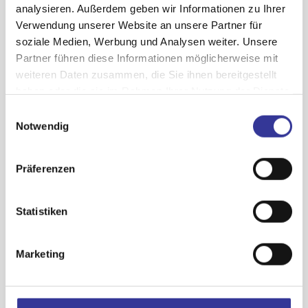
analysieren. Außerdem geben wir Informationen zu Ihrer
Rechtsanwalt mit eigener
Verwendung unserer Website an unsere Partner für
Kanzlei
mit dem Schwerpunkt
soziale Medien, Werbung und Analysen weiter. Unsere
im Entertainmentrecht in
Partner führen diese Informationen möglicherweise mit
Berlin
weiteren Daten zusammen, die Sie ihnen bereitgestellt
haben oder die sie im Rahmen Ihrer Nutzung der Dienste
gesammelt haben.
Einwilligungsauswahl
Was passiert im
Datenschutzerklärung
-
Impressum
Notwendig
Coaching:
Präferenzen
"Gemeinsam finden wir heraus
Statistiken
welche Rolle "Recht" in der
Musikauswertung spielt und
wie die Zusammenhänge
Marketing
zwischen "Rechten" und
"Geld" sind. Das machen wir