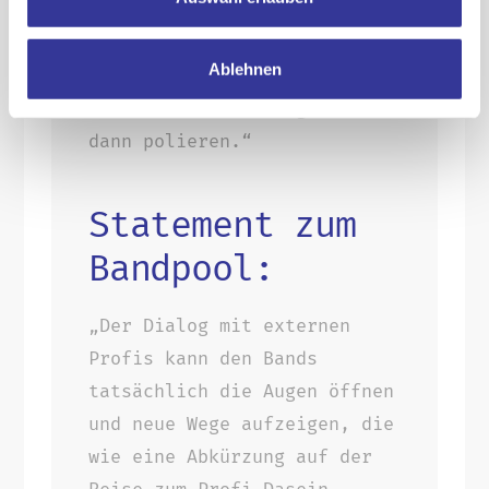
einigen Bereichen noch nicht
auf dem Punkt. Gemeinsam
Ablehnen
kann man versteckte
Rohdiamanten freilegen und
dann polieren.“
Statement zum
Bandpool:
„Der Dialog mit externen
Profis kann den Bands
tatsächlich die Augen öffnen
und neue Wege aufzeigen, die
wie eine Abkürzung auf der
Reise zum Profi-Dasein