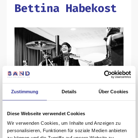
Bettina Habekost
Zustimmung
Details
Über Cookies
© Foto by Sandra Ludewig
Diese Webseite verwendet Cookies
Wir verwenden Cookies, um Inhalte und Anzeigen zu
About:
personalisieren, Funktionen für soziale Medien anbieten
zu können und die Zugriffe auf unsere Website zu