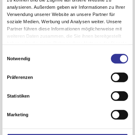
analysieren. Außerdem geben wir Informationen zu Ihrer
Bühnenregisseurin,
Verwendung unserer Website an unsere Partner für
Choreographin, Künstlerin,
soziale Medien, Werbung und Analysen weiter. Unsere
Partner führen diese Informationen möglicherweise mit
Bettina Habekost
weiteren Daten zusammen, die Sie ihnen bereitgestellt
haben oder die sie im Rahmen Ihrer Nutzung der Dienste
Was passiert im
gesammelt haben.
Einwilligungsauswahl
Datenschutzerklärung
-
Impressum
Notwendig
Coaching:
Präferenzen
„Die Workshops stellen die
Individualität, Originalität
Statistiken
und Kreativität des
Künstlers/der Künstlerin ins
Marketing
Zentrum. Das Ziel der
Performance wird gemeinsam