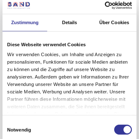
Zustimmung
Details
Über Cookies
Diese Webseite verwendet Cookies
Wir verwenden Cookies, um Inhalte und Anzeigen zu
personalisieren, Funktionen für soziale Medien anbieten
zu können und die Zugriffe auf unsere Website zu
analysieren. Außerdem geben wir Informationen zu Ihrer
Verwendung unserer Website an unsere Partner für
soziale Medien, Werbung und Analysen weiter. Unsere
Partner führen diese Informationen möglicherweise mit
Arbeitsplatz:
weiteren Daten zusammen, die Sie ihnen bereitgestellt
haben oder die sie im Rahmen Ihrer Nutzung der Dienste
gesammelt haben.
Komponist und Produzent für
Einwilligungsauswahl
Datenschutzerklärung
-
Impressum
Notwendig
Theater, Fashionshows und