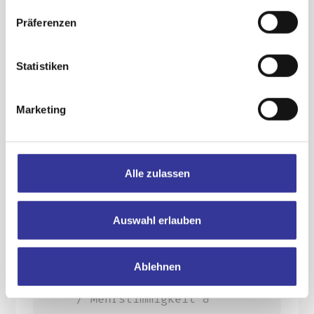
Film, Vocal- und Bandcoach,
Präferenzen
Pfützenspringer & Sinnstift
Statistiken
Was passiert im
Coaching:
Marketing
gesunder und
charakterstarker Umgang
Alle zulassen
mit der Stimme
ausgeprägteres
Auswahl erlauben
Stimmbewusstsein
Intonation & Kondition
Ablehnen
Live&Studio / Monitoring
/ Mehrstimmigkeit &