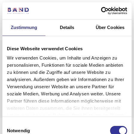
Zustimmung
Details
Über Cookies
Diese Webseite verwendet Cookies
Nothing to Show
Wir verwenden Cookies, um Inhalte und Anzeigen zu
Right Now
personalisieren, Funktionen für soziale Medien anbieten
zu können und die Zugriffe auf unsere Website zu
It appears whatever you were looking for is
analysieren. Außerdem geben wir Informationen zu Ihrer
no longer here or perhaps wasn't here to
Verwendung unserer Website an unsere Partner für
begin with. You might want to try starting
soziale Medien, Werbung und Analysen weiter. Unsere
over from the homepage to see if you can
Partner führen diese Informationen möglicherweise mit
find what you're after from there.
weiteren Daten zusammen, die Sie ihnen bereitgestellt
haben oder die sie im Rahmen Ihrer Nutzung der Dienste
gesammelt haben.
Einwilligungsauswahl
Impressum
Datenschutzerklärung
Datenschutzerklärung
-
Impressum
Notwendig