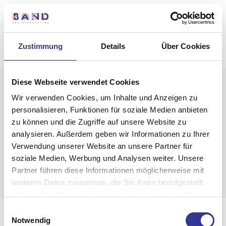
Zustimmung
Details
Über Cookies
Diese Webseite verwendet Cookies
Nothing to Show
Wir verwenden Cookies, um Inhalte und Anzeigen zu
Right Now
personalisieren, Funktionen für soziale Medien anbieten
zu können und die Zugriffe auf unsere Website zu
It appears whatever you were looking for is
analysieren. Außerdem geben wir Informationen zu Ihrer
no longer here or perhaps wasn't here to
Verwendung unserer Website an unsere Partner für
begin with. You might want to try starting
soziale Medien, Werbung und Analysen weiter. Unsere
over from the homepage to see if you can
Partner führen diese Informationen möglicherweise mit
find what you're after from there.
weiteren Daten zusammen, die Sie ihnen bereitgestellt
haben oder die sie im Rahmen Ihrer Nutzung der Dienste
gesammelt haben.
Einwilligungsauswahl
Impressum
Datenschutzerklärung
Datenschutzerklärung
-
Impressum
Notwendig