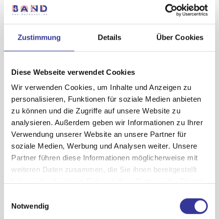
Emma
Zustimmung
Details
Über Cookies
Diese Webseite verwendet Cookies
Wir verwenden Cookies, um Inhalte und Anzeigen zu
personalisieren, Funktionen für soziale Medien anbieten
zu können und die Zugriffe auf unsere Website zu
analysieren. Außerdem geben wir Informationen zu Ihrer
Verwendung unserer Website an unsere Partner für
soziale Medien, Werbung und Analysen weiter. Unsere
Partner führen diese Informationen möglicherweise mit
weiteren Daten zusammen, die Sie ihnen bereitgestellt
Jona:S //
haben oder die sie im Rahmen Ihrer Nutzung der Dienste
OK Kid
gesammelt haben.
Einwilligungsauswahl
Datenschutzerklärung
-
Impressum
Notwendig